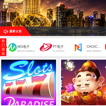
热
门
MG电子
PT电子
CHOICE电子
游
MICRO GAMING
PLAYTECH
ASIA GAMING
戏