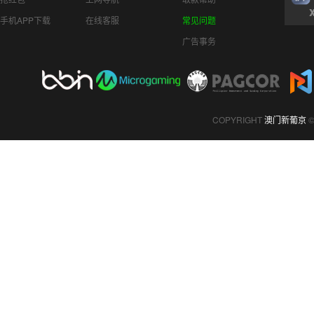
手机APP下载
在线客服
常见问题
广告事务
COPYRIGHT
澳门新葡京
©